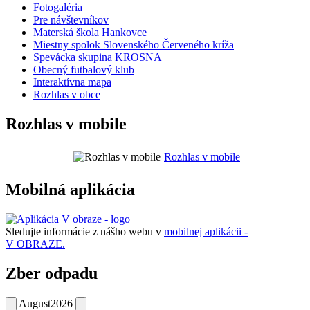
Fotogaléria
Pre návštevníkov
Materská škola Hankovce
Miestny spolok Slovenského Červeného kríža
Spevácka skupina KROSNA
Obecný futbalový klub
Interaktívna mapa
Rozhlas v obce
Rozhlas v mobile
Rozhlas v mobile
Mobilná aplikácia
Sledujte informácie z nášho webu v
mobilnej aplikácii -
V OBRAZE.
Zber odpadu
August
2026