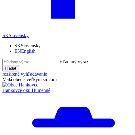
SK
Slovensky
SK
Slovensky
EN
English
Hľadaný výraz
Hľadať
rozšírené vyhľadávanie
Malá obec s veľkým srdcom
Hankovce
okr. Humenné