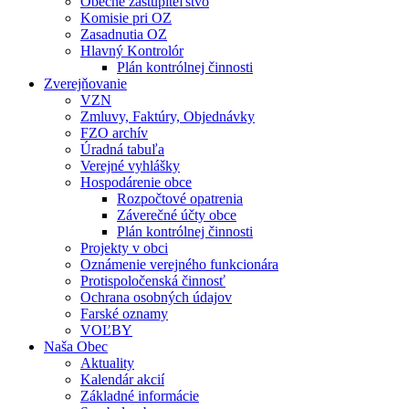
Obecné zastupiteľstvo
Komisie pri OZ
Zasadnutia OZ
Hlavný Kontrolór
Plán kontrólnej činnosti
Zverejňovanie
VZN
Zmluvy, Faktúry, Objednávky
FZO archív
Úradná tabuľa
Verejné vyhlášky
Hospodárenie obce
Rozpočtové opatrenia
Záverečné účty obce
Plán kontrólnej činnosti
Projekty v obci
Oznámenie verejného funkcionára
Protispoločenská činnosť
Ochrana osobných údajov
Farské oznamy
VOĽBY
Naša Obec
Aktuality
Kalendár akcií
Základné informácie