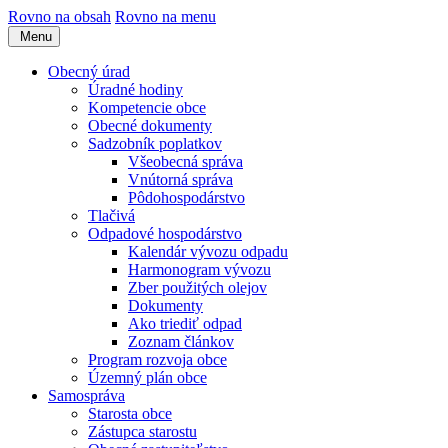
Rovno na obsah
Rovno na menu
Menu
Obecný úrad
Úradné hodiny
Kompetencie obce
Obecné dokumenty
Sadzobník poplatkov
Všeobecná správa
Vnútorná správa
Pôdohospodárstvo
Tlačivá
Odpadové hospodárstvo
Kalendár vývozu odpadu
Harmonogram vývozu
Zber použitých olejov
Dokumenty
Ako triediť odpad
Zoznam článkov
Program rozvoja obce
Územný plán obce
Samospráva
Starosta obce
Zástupca starostu