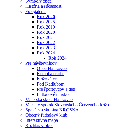
Symboly obce
História a súčasnosť
Fotogaléria
Rok 2026
Rok 2025
Rok 2019
Rok 2020
Rok 2021
Rok 2022
Rok 2023
Rok 2024
Rok 2024
Pre návštevníkov
Obec Hankovce
Kostol a okolie
Krížová cesta
Pod Kadlubom
Pre športovcov a deti
Futbalové ihrisko
Materská škola Hankovce
Miestny spolok Slovenského Červeného kríža
Spevácka skupina KROSNA
Obecný futbalový klub
Interaktívna mapa
Rozhlas v obce