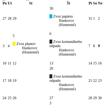
Po
Ut
St
Št
Pi
So
Ne
30
Zvoz papiera
27
28
29
31
1
2
Hankovce
(Humenné)
6
5
Zvoz komunálneho
Zvoz plastov
3
4
odpadu
7
8
9
Hankovce
Hankovce
(Humenné)
(Humenné)
10
11
12
13
14
15
16
20
Zvoz komunálneho
17
18
19
odpadu
21
22
23
Hankovce
(Humenné)
24
25
26
27
28
29
30
3