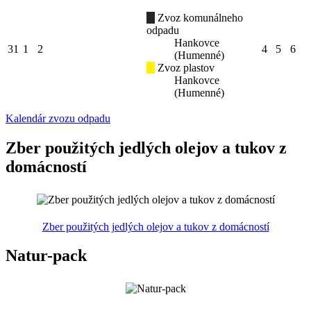
Zvoz komunálneho
odpadu
Hankovce
31
1
2
4
5
6
(Humenné)
Zvoz plastov
Hankovce
(Humenné)
Kalendár zvozu odpadu
Zber použitých jedlých olejov a tukov z
domácností
Zber použitých jedlých olejov a tukov z domácností
Natur-pack