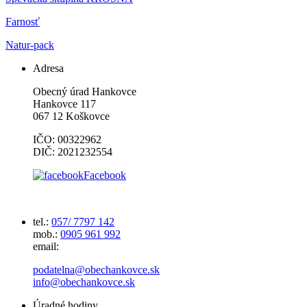
Farnosť
Natur-pack
Adresa
Obecný úrad Hankovce
Hankovce 117
067 12 Koškovce
IČO: 00322962
DIČ: 2021232554
Facebook
tel.:
057/ 7797 142
mob.:
0905 961 992
email:
podatelna@obechankovce.sk
info@obechankovce.sk
Úradné hodiny