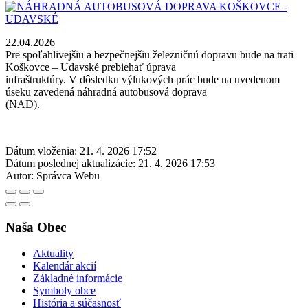
22.04.2026
Pre spoľahlivejšiu a bezpečnejšiu železničnú dopravu bude na trati
Koškovce – Udavské prebiehať úprava
infraštruktúry. V dôsledku výlukových prác bude na uvedenom
úseku zavedená náhradná autobusová doprava
(NAD).
Dátum vloženia:
21. 4. 2026 17:52
Dátum poslednej aktualizácie:
21. 4. 2026 17:53
Autor:
Správca Webu
Naša Obec
Aktuality
Kalendár akcií
Základné informácie
Symboly obce
História a súčasnosť