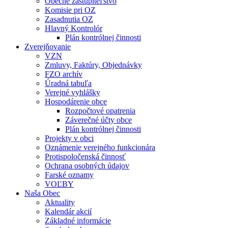
Obecné zastupiteľstvo
Komisie pri OZ
Zasadnutia OZ
Hlavný Kontrolór
Plán kontrólnej činnosti
Zverejňovanie
VZN
Zmluvy, Faktúry, Objednávky
FZO archív
Úradná tabuľa
Verejné vyhlášky
Hospodárenie obce
Rozpočtové opatrenia
Záverečné účty obce
Plán kontrólnej činnosti
Projekty v obci
Oznámenie verejného funkcionára
Protispoločenská činnosť
Ochrana osobných údajov
Farské oznamy
VOĽBY
Naša Obec
Aktuality
Kalendár akcií
Základné informácie