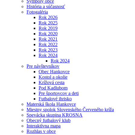
Symboly obce
História a súčasnosť
Fotogaléria
Rok 2026
Rok 2025
Rok 2019
Rok 2020
Rok 2021
Rok 2022
Rok 2023
Rok 2024
Rok 2024
Pre návštevníkov
Obec Hankovce
Kostol a okolie
Krížová cesta
Pod Kadlubom
Pre športovcov a deti
Futbalové ihrisko
Materská škola Hankovce
Miestny spolok Slovenského Červeného kríža
Spevácka skupina KROSNA
Obecný futbalový klub
Interaktívna mapa
Rozhlas v obce