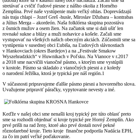
(údolia) ktoré sa v katastri našej obce nachádza. Začali sme sa
stretávať a cvičiť ľudové piesne z nášho okolia z Horného
Zemplína. Prvé naše vystúpenie malo veľký ohlas. Doprevádzajú
nás traja chlapi – Jozef Greš -husle, Miroslav Džubara – kontrabas
a Július Merga – akordeón. Naša folklórna skupina pozostáva
z ôsmich mužov a osem žien. Na začiatok sme si dali ušiť len
rovnaké sukne a blúzy a muži nohavice a košele. Začali sme
vystupovať na všetkých našich obecným akciách. Zúčastnili sme sa
vystúpenia v susednej obci Ľubiša, na Ľudových slávnostiach
v Hankovciach (okres Bardejov) a na „Festivale Smakow
Wyszehradzkich“ v Huwnikach v Poľsku. Na Vianoce v r.2017
a 2018 sme nacvičili vianočné pásmo, s ktorým sme vystúpili
v kostole. Pásmo sa skladalo z vianočných piesni a z koledy
o narodení Ježiška, ktorá je typická pre náš región.1
V súčasnosti pripravujeme ďalšie pásmo piesni a hovoreného slova.
Uvažujeme pripraviť páračky, vypytovanie nevesty a iné.
Keďže v našej obci sme nenašli kroj typický pre túto oblasť preto
sme sa rozhodli objednať si kroje typické pre Horný Zemplín. Ako
prvé prišli na rad ženy, ktoré ako prvé dostali nové pekné
rôznofarebné kroje. Tieto kroje finančne podporila Nadácia EPH,
za čo im patrí veľké poďakovanie.