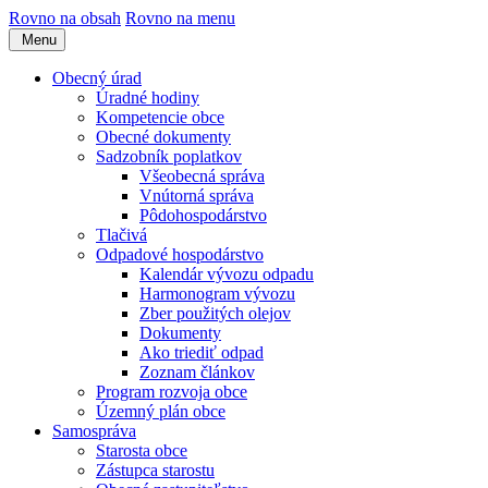
Rovno na obsah
Rovno na menu
Menu
Obecný úrad
Úradné hodiny
Kompetencie obce
Obecné dokumenty
Sadzobník poplatkov
Všeobecná správa
Vnútorná správa
Pôdohospodárstvo
Tlačivá
Odpadové hospodárstvo
Kalendár vývozu odpadu
Harmonogram vývozu
Zber použitých olejov
Dokumenty
Ako triediť odpad
Zoznam článkov
Program rozvoja obce
Územný plán obce
Samospráva
Starosta obce
Zástupca starostu