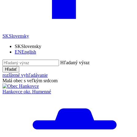
SK
Slovensky
SK
Slovensky
EN
English
Hľadaný výraz
Hľadať
rozšírené vyhľadávanie
Malá obec s veľkým srdcom
Hankovce
okr. Humenné