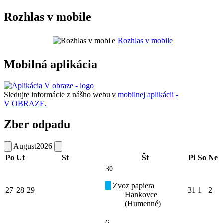
Rozhlas v mobile
Rozhlas v mobile
Mobilná aplikácia
Sledujte informácie z nášho webu v
mobilnej aplikácii -
V OBRAZE.
Zber odpadu
August
2026
Po
Ut
St
Št
Pi
So
Ne
30
Zvoz papiera
27
28
29
31
1
2
Hankovce
(Humenné)
6