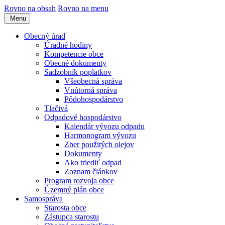
Rovno na obsah
Rovno na menu
Menu
Obecný úrad
Úradné hodiny
Kompetencie obce
Obecné dokumenty
Sadzobník poplatkov
Všeobecná správa
Vnútorná správa
Pôdohospodárstvo
Tlačivá
Odpadové hospodárstvo
Kalendár vývozu odpadu
Harmonogram vývozu
Zber použitých olejov
Dokumenty
Ako triediť odpad
Zoznam článkov
Program rozvoja obce
Územný plán obce
Samospráva
Starosta obce
Zástupca starostu