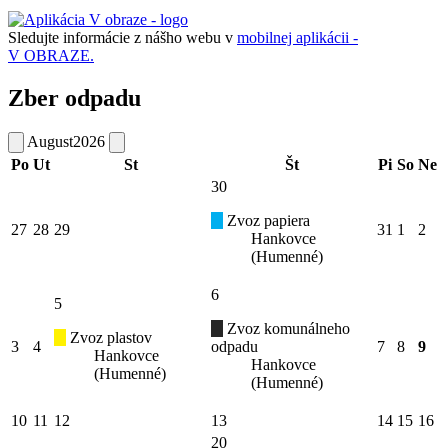
Sledujte informácie z nášho webu v
mobilnej aplikácii -
V OBRAZE.
Zber odpadu
August
2026
Po
Ut
St
Št
Pi
So
Ne
30
Zvoz papiera
27
28
29
31
1
2
Hankovce
(Humenné)
6
5
Zvoz komunálneho
Zvoz plastov
3
4
odpadu
7
8
9
Hankovce
Hankovce
(Humenné)
(Humenné)
10
11
12
13
14
15
16
20