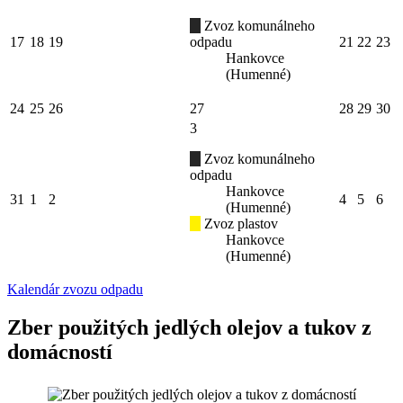
Zvoz komunálneho
17
18
19
odpadu
21
22
23
Hankovce
(Humenné)
24
25
26
27
28
29
30
3
Zvoz komunálneho
odpadu
Hankovce
31
1
2
4
5
6
(Humenné)
Zvoz plastov
Hankovce
(Humenné)
Kalendár zvozu odpadu
Zber použitých jedlých olejov a tukov z
domácností