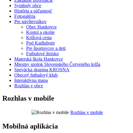
Základné informácie
Symboly obce
História a súčasnosť
Fotogaléria
Pre návštevníkov
Obec Hankovce
Kostol a okolie
Krížová cesta
Pod Kadlubom
Pre športovcov a deti
Futbalové ihrisko
Materská škola Hankovce
Miestny spolok Slovenského Červeného kríža
Spevácka skupina KROSNA
Obecný futbalový klub
Interaktívna mapa
Rozhlas v obce
Rozhlas v mobile
Rozhlas v mobile
Mobilná aplikácia