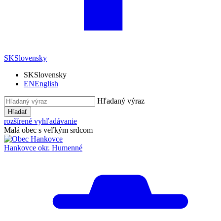
SK
Slovensky
SK
Slovensky
EN
English
Hľadaný výraz
Hľadať
rozšírené vyhľadávanie
Malá obec s veľkým srdcom
Hankovce
okr. Humenné