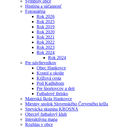
Symboly obce
História a súčasnosť
Fotogaléria
Rok 2026
Rok 2025
Rok 2019
Rok 2020
Rok 2021
Rok 2022
Rok 2023
Rok 2024
Rok 2024
Pre návštevníkov
Obec Hankovce
Kostol a okolie
Krížová cesta
Pod Kadlubom
Pre športovcov a deti
Futbalové ihrisko
Materská škola Hankovce
Miestny spolok Slovenského Červeného kríža
Spevácka skupina KROSNA
Obecný futbalový klub
Interaktívna mapa
Rozhlas v obce