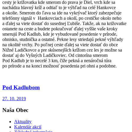
cesty je križovatka kde smerom do prava je Diel, vrch kde sa
nachádza hlavný kríž a odtiaľ to je výhľad na celé Hankovce
a okolie. Smerom do ľava sa ide na vykrývač ktorý zabezpečuje
telefónny signál v Hankovciach a okolí, po cestičke okolo neho
a ďalej sa viete dostať do susednej Ľubiše. Takže, ak na križovatke
ostanete na ceste a budete pokračovať ďalej vyššie vaše kroky
smerujú Pod Kadlub, kde je vybudované posedenie v prírode,
ohnisko, studnička a ostatné. Pekne lesy striedajú pekné výhľady
na okolité vrchy. Po poľnej ceste ďalej sa viete dostať do obce
Nižné Ladičkovce a pre skúsenejších krížom cez les je možne sa
dostať aj do Vyšných Ladičkoviec. Od cintorína smerom
Pod Kadlub je to necelé 3 km, čiže pekná a nenáročná túra
po prírode a na konci možnosť posedenia pri ohni a podobne.
Pod Kadlubom
27. 10. 2019
Naša Obec
Aktuality
Kalendár akcií